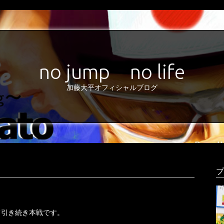
no jump no life
加藤大平オフィシャルブログ
プ
。
て引き続き本戦です。