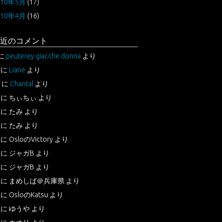
010年5月
(17)
010年4月
(16)
近のコメント
に
peuterey giacche donna
より
に
Liane
より
に
Chantal
より
に
ちぃちぃ
より
に
たみ
より
に
たみ
より
に
OsloのVictory
より
に
ジャガB
より
に
ジャガB
より
に
まめしば＠兵庫県
より
に
OsloのKatsu
より
に
ゆうや
より