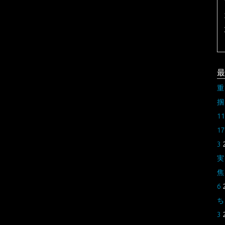
最
重
掴
11
17
3
実
焦
6
ち
3