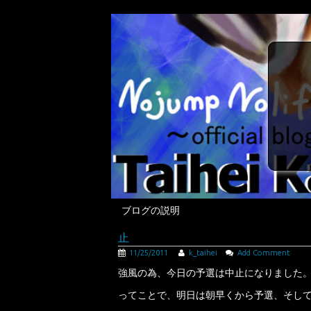
ブログの説明
止
11/25/2011
k_taihei
Add Comment
強風の為、今日の予選は中止になりました
ってことで、明日は朝早くから予選、そし