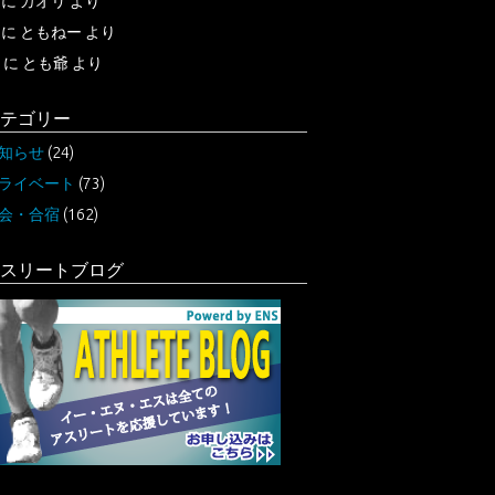
に
カオリ
より
に
ともねー
より
に
とも爺
より
テゴリー
知らせ
(24)
ライベート
(73)
会・合宿
(162)
スリートブログ