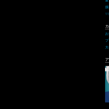
重
掴
11
カ
お
プ
大
ア