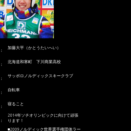
名
加藤大平
（かとうたいへい）
：
出
北海道和寒町 下川商業高校
：
所
サッポロノルディックスキークラブ
：
趣
自転車
：
特
寝ること
：
一
2014年ソチオリンピックに向けて頑張
：
ります！
■2009ノルディック世界選手権団体ラー