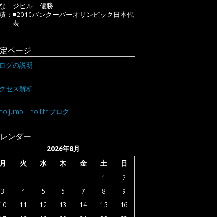
主な
ジヒル 優勝
績：
■2010バンクーバーオリンピック日本代
表
定ページ
ログの説明
クセス解析
no jump no lifeブログ
レンダー
2026年8月
月
火
水
木
金
土
日
1
2
3
4
5
6
7
8
9
10
11
12
13
14
15
16