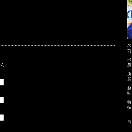
前
せん。
身
属
味
技
言