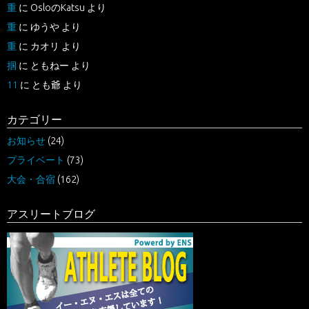
重
に
OsloのKatsu
より
重
に
ゆうや
より
重
に
カオリ
より
掴
に
ともねー
より
11
に
とも爺
より
カテゴリー
お知らせ
(24)
プライベート
(73)
大会・合宿
(162)
アスリートブログ