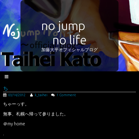
no jump
no life
加藤大平オフィシャルブログ
ち
03/14/2012
k_taihei
1 Comment
ちゃーっす。
無事、札幌へ帰って参りました。
＠my home
.