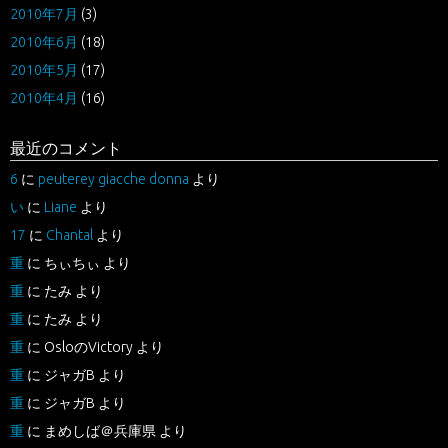
2010年7月
(3)
2010年6月
(18)
2010年5月
(17)
2010年4月
(16)
最近のコメント
6
に
peuterey giacche donna
より
い
に
Liane
より
17
に
Chantal
より
重
に
ちぃちぃ
より
重
に
たみ
より
重
に
たみ
より
重
に
OsloのVictory
より
重
に
ジャガB
より
重
に
ジャガB
より
重
に
まめしば＠兵庫県
より