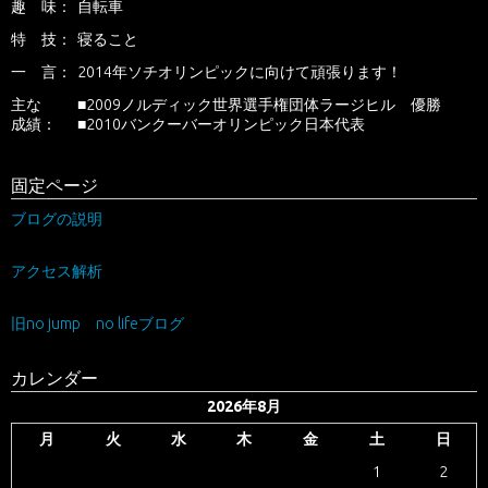
趣 味：
自転車
特 技：
寝ること
一 言：
2014年ソチオリンピックに向けて頑張ります！
主な
■2009ノルディック世界選手権団体ラージヒル 優勝
成績：
■2010バンクーバーオリンピック日本代表
固定ページ
ブログの説明
アクセス解析
旧no jump no lifeブログ
カレンダー
2026年8月
月
火
水
木
金
土
日
1
2