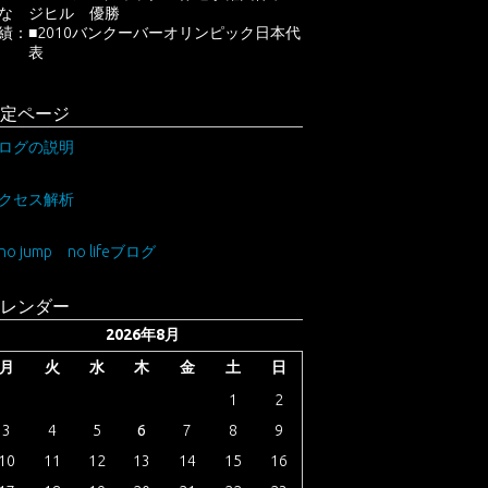
主な
ジヒル 優勝
績：
■2010バンクーバーオリンピック日本代
表
定ページ
ログの説明
クセス解析
no jump no lifeブログ
レンダー
2026年8月
月
火
水
木
金
土
日
1
2
3
4
5
6
7
8
9
10
11
12
13
14
15
16