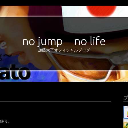
no jump no life
加藤大平オフィシャルブログ
プ
習終り。