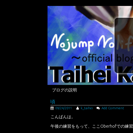
ブログの説明
頃
09/24/2011
k_taihei
Add Comment
こんばんは。
午後の練習をもって、ここOberhofでの練