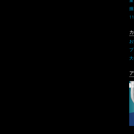
重
掴
11
カ
お
プ
大
ア