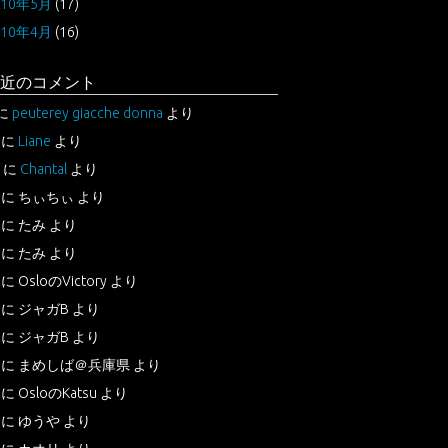
010年5月
(17)
010年4月
(16)
近のコメント
に
peuterey giacche donna
より
に
Liane
より
に
Chantal
より
に
ちぃちぃ
より
に
たみ
より
に
たみ
より
に
OsloのVictory
より
に
ジャガB
より
に
ジャガB
より
に
まめしば＠兵庫県
より
に
OsloのKatsu
より
に
ゆうや
より