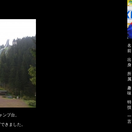
前
身
属
味
技
ャンプ台。
言
グできました。