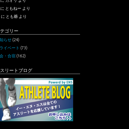
に
カオリ
より
に
ともねー
より
に
とも爺
より
テゴリー
知らせ
(24)
ライベート
(73)
会・合宿
(162)
スリートブログ