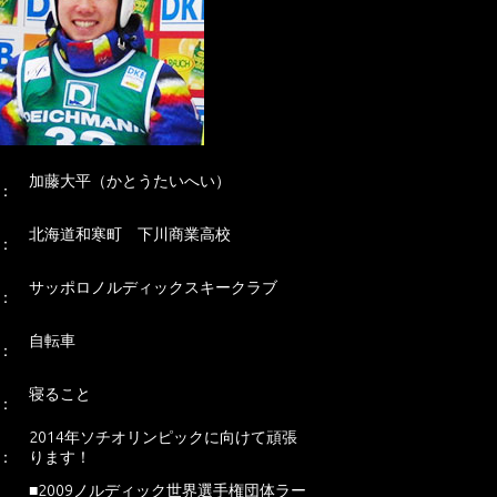
名
加藤大平
（かとうたいへい）
：
出
北海道和寒町 下川商業高校
：
所
サッポロノルディックスキークラブ
：
趣
自転車
：
特
寝ること
：
一
2014年ソチオリンピックに向けて頑張
：
ります！
■2009ノルディック世界選手権団体ラー