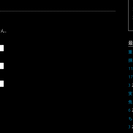
せん。
最
重
掴
11
17
3
実
焦
6
ち
3