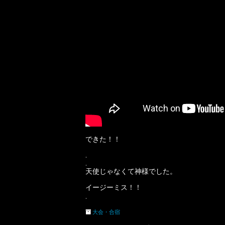
できた！！
.
.
天使じゃなくて神様でした。
イージーミス！！
.
大会・合宿