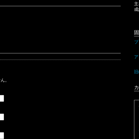
成
固
ブ
ア
旧
せん。
カ