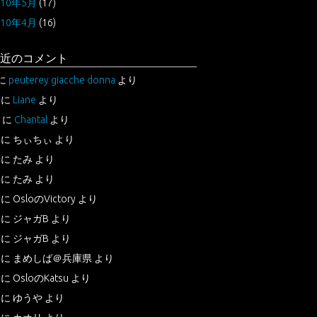
010年5月
(17)
010年4月
(16)
近のコメント
に
peuterey giacche donna
より
に
Liane
より
に
Chantal
より
に
ちぃちぃ
より
に
たみ
より
に
たみ
より
に
OsloのVictory
より
に
ジャガB
より
に
ジャガB
より
に
まめしば＠兵庫県
より
に
OsloのKatsu
より
に
ゆうや
より