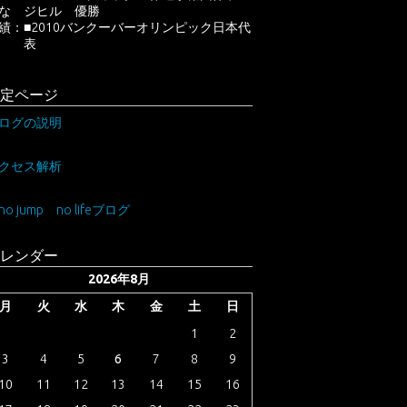
主な
ジヒル 優勝
績：
■2010バンクーバーオリンピック日本代
表
定ページ
ログの説明
クセス解析
no jump no lifeブログ
レンダー
2026年8月
月
火
水
木
金
土
日
1
2
3
4
5
6
7
8
9
10
11
12
13
14
15
16