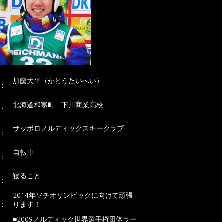
名
加藤大平
（かとうたいへい）
：
出
北海道和寒町 下川商業高校
：
所
サッポロノルディックスキークラブ
：
趣
自転車
：
特
寝ること
：
一
2014年ソチオリンピックに向けて頑張
：
ります！
■2009ノルディック世界選手権団体ラー