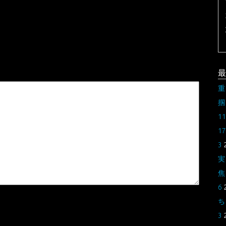
最
重
掴
11
17
3
実
焦
6
ち
3