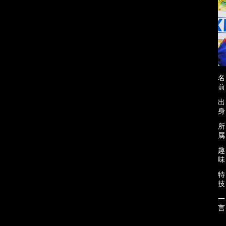
前
身
属
味
技
言