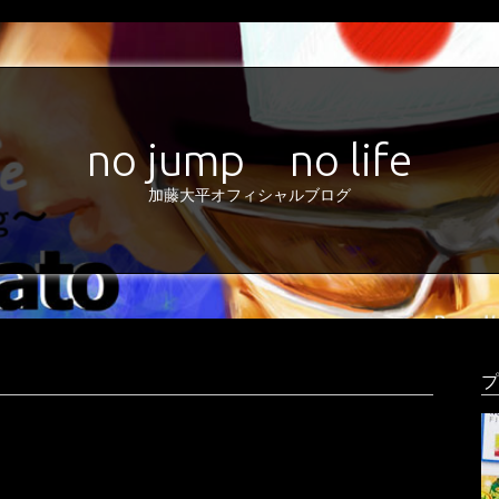
no jump no life
加藤大平オフィシャルブログ
プ