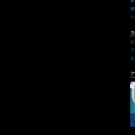
重
掴
11
カ
お
プ
大
ア