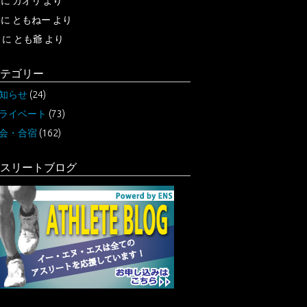
に
カオリ
より
に
ともねー
より
に
とも爺
より
テゴリー
知らせ
(24)
ライベート
(73)
会・合宿
(162)
スリートブログ