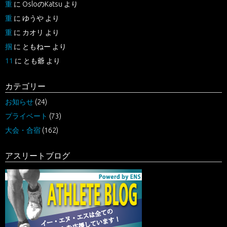
重
に
OsloのKatsu
より
重
に
ゆうや
より
重
に
カオリ
より
掴
に
ともねー
より
11
に
とも爺
より
カテゴリー
お知らせ
(24)
プライベート
(73)
大会・合宿
(162)
アスリートブログ