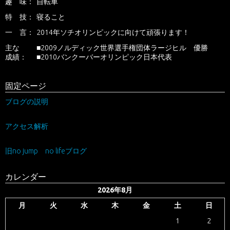
趣 味：
自転車
特 技：
寝ること
一 言：
2014年ソチオリンピックに向けて頑張ります！
主な
■2009ノルディック世界選手権団体ラージヒル 優勝
成績：
■2010バンクーバーオリンピック日本代表
固定ページ
ブログの説明
アクセス解析
旧no jump no lifeブログ
カレンダー
2026年8月
月
火
水
木
金
土
日
1
2