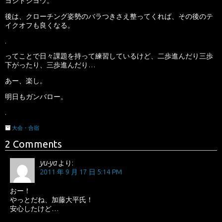
ヨシトシヨウ。
後は、クローチング姿勢のバラつきさえ整ってくれば、その後のテ
イクオフも良くなる。
.
ってことで日々課題を持って練習しているけど、二歩進んだり三歩
下がったり、三歩進んだり…
あー、楽し。
明日もガンバロー。
.
大会・合宿
2 Comments
yu-ya
より:
2011 年 9 月 17 日 5:14 PM
おー！
やっとだね、加藤大平氏！
安心したけど…