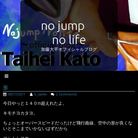
no jump
no life
加藤大平オフィシャルブログ
形
09/17/2011
k_taihei
2 Comments
今日やっと１４０m超えれたよ。
キモチヨカタヨ。
ちょっとオーバースピードだったけど飛行曲線、空中の形が良くな
いとそこまでいかないはずだから