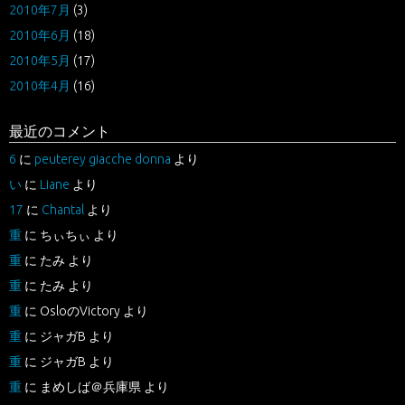
2010年7月
(3)
2010年6月
(18)
2010年5月
(17)
2010年4月
(16)
最近のコメント
6
に
peuterey giacche donna
より
い
に
Liane
より
17
に
Chantal
より
重
に
ちぃちぃ
より
重
に
たみ
より
重
に
たみ
より
重
に
OsloのVictory
より
重
に
ジャガB
より
重
に
ジャガB
より
重
に
まめしば＠兵庫県
より