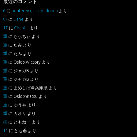
最近のコメント
6
に
peuterey giacche donna
より
い
に
Liane
より
17
に
Chantal
より
重
に
ちぃちぃ
より
重
に
たみ
より
重
に
たみ
より
重
に
OsloのVictory
より
重
に
ジャガB
より
重
に
ジャガB
より
重
に
まめしば＠兵庫県
より
重
に
OsloのKatsu
より
重
に
ゆうや
より
重
に
カオリ
より
掴
に
ともねー
より
11
に
とも爺
より