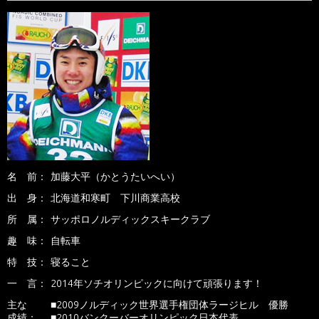
名 前：
加藤大平
（かとうたいへい）
出 身：
北海道和寒町 下川商業高校
所 属：
サッポロノルディックスキークラブ
趣 味：
自転車
特 技：
寝ること
一 言：
2014年ソチオリンピックに向けて頑張ります！
主な
■2009ノルディック世界選手権団体ラージヒル 優勝
成績：
■2010バンクーバーオリンピック日本代表